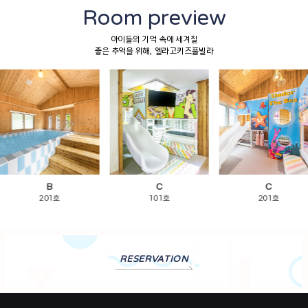
Room preview
아이들의 기억 속에 세겨질
좋은 추억을 위해, 엘라고키즈풀빌라
B
C
C
201호
101호
201호
RESERVATION