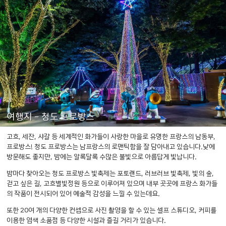
여행지 - 청도 프로방스
고흐, 세잔, 샤갈 등 세계적인 화가들이 사랑한 마을로 유명한 프랑스의 남동부,
프로방스!
청도 프로방스는 남프랑스의 로맨틱함을 잘 담아내고 있습니다.
​낮에
방문해도 좋지만, 밤에는 알록달록 수많은 불빛으로 아름답게 빛납니다.
밤마다 찾아오는 청도 프로방스 빛축제는 포토랜드, 러브러브 빛축제, 빛의 숲,
걷고 싶은 길, 고흐별빛정원 등으로 이루어져 있으며
내부 곳곳에 프랑스 화가들
의 작품이 전시되어 있어 예술적 감성을 느낄 수 있는데요.
또한 20여 개의 다양한 컨셉으로
사진 촬영을 할 수 있는 셀프 스튜디오, 커피를
이용한 염색 소품점 등
다양한 시설과 즐길 거리가 있습니다.