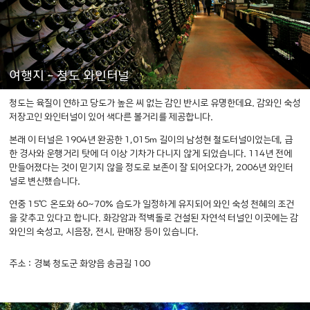
여행지 - 청도 와인터널
청도는 육질이 연하고 당도가 높은 씨 없는 감인 반시로 유명한데요.
감와인 숙성
저장고인 와인터널이 있어 색다른 볼거리를 제공합니다.
본래 이 터널은 1904년 완공한 1,015m 길이의 남성현 철도터널이었는데,
급
한 경사와 운행거리 탓에 더 이상 기차가 다니지 않게 되었습니다.
114년 전에
만들어졌다는 것이 믿기지 않을 정도로 보존이 잘 되어오다가,
2006년 와인터
널로 변신했습니다.
연중 15℃ 온도와 60~70% 습도가 일정하게 유지되어 와인 숙성 천혜의 조건
을 갖추고 있다고 합니다.
화강암과 적벽돌로 건설된 자연석 터널인 이곳에는 감
와인의 숙성고, 시음장, 전시, 판매장 등이 있습니다.
주소 : 경북 청도군 화양읍 송금길 100