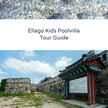
chevron_left
chevron_right
Travel
Ellago Kids Poolvilla
Tour Guide