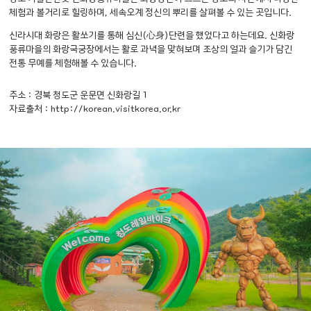
체험과 볼거리로 힐링하며,
세속오계 정신의 뿌리를 살펴볼 수 있는 곳입니다.
신라시대 화랑은 활쏘기를 통해 심신(心身)단련을 했었다고 하는데요.
신화랑
풍류마을의 화랑국궁장에서는 활로 과녁을 맞혀보며 조상의 얼과 슬기가 담긴
전통 무예를 체험해볼 수 있습니다.
주소 : 경북 청도군 운문면 신화랑길 1
자료출처 : http://korean.visitkorea.or.kr