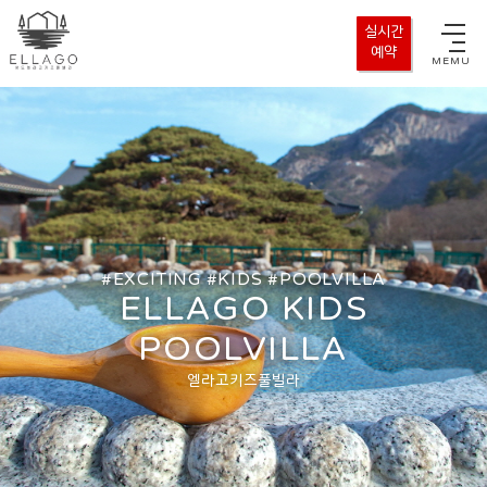
실시간
예약
MEMU
#EXCITING #KIDS #POOLVILLA
ELLAGO KIDS
POOLVILLA
엘라고키즈풀빌라