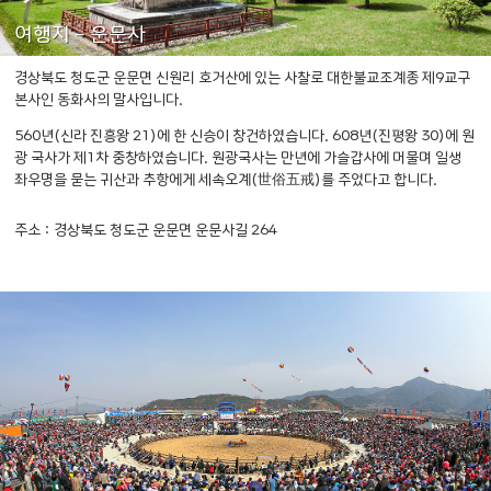
여행지 - 운문사
경상북도 청도군 운문면 신원리 호거산에 있는 사찰로
대한불교조계종 제9교구
본사인 동화사의 말사입니다.
560년(신라 진흥왕 21)에 한 신승이 창건하였습니다.
608년(진평왕 30)에 원
광 국사가 제1차 중창하였습니다.
원광국사는 만년에 가슬갑사에 머물며 일생
좌우명을 묻는
귀산과 추항에게 세속오계(世俗五戒)를 주었다고 합니다.
주소 : 경상북도 청도군 운문면 운문사길 264